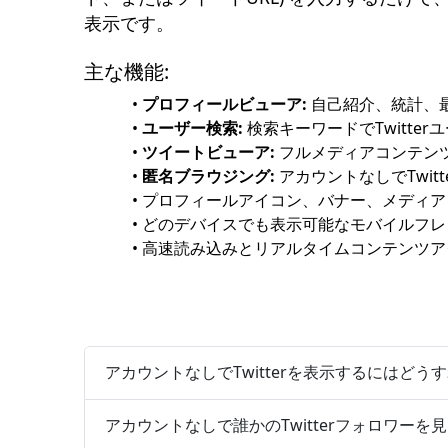
表示です。
主な機能:
•
プロフィールビューア:
自己紹介、統計、
•
ユーザー検索:
検索キーワードでTwitte
•
ツイートビューア:
フルメディアコンテン
•
匿名ブラウジング:
アカウントなしでTwit
• プロフィールアイコン、バナー、メディ
• どのデバイスでも表示可能なモバイルフ
• 高速読み込みとリアルタイムコンテンツ
アカウントなしでTwitterを表示するにはどう
アカウントなしで誰かのTwitterフォロワーを