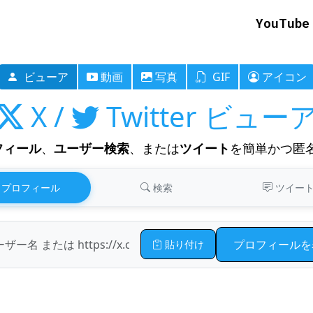
YouTube
ビューア
動画
写真
GIF
アイコン
X /
Twitter ビュー
ロフィール
、
ユーザー検索
、または
ツイート
を簡単かつ匿
プロフィール
検索
ツイー
プロフィールを
貼り付け